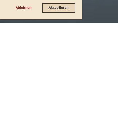
Ablehnen
Akzeptieren
de
Eislaufclub
Solothurn-Zuchwil
Login
Menü
Willkommen beim Eislaufclub
Solothurn-Zuchwil (ECSZ)