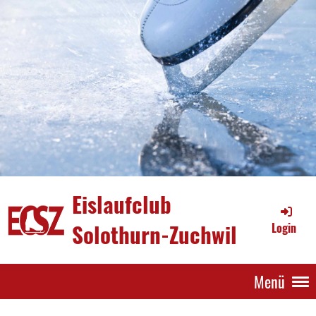
Eislaufclub
Solothurn-Zuchwil
Login
Menü