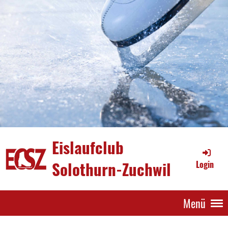
Eislaufclub
Solothurn-Zuchwil
Login
Menü