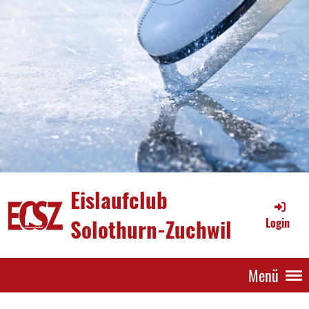
Eislaufclub
Solothurn-Zuchwil
Login
Menü