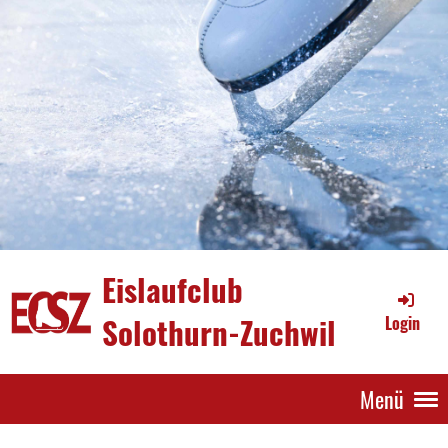
Eislaufclub
Solothurn-Zuchwil
Login
Menü