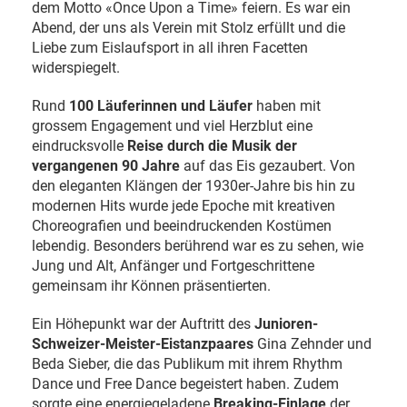
dem Motto «Once Upon a Time» feiern. Es war ein
Abend, der uns als Verein mit Stolz erfüllt und die
Liebe zum Eislaufsport in all ihren Facetten
widerspiegelt.
Rund
100 Läuferinnen und Läufer
haben mit
grossem Engagement und viel Herzblut eine
eindrucksvolle
Reise durch die Musik der
vergangenen 90 Jahre
auf das Eis gezaubert. Von
den eleganten Klängen der 1930er-Jahre bis hin zu
modernen Hits wurde jede Epoche mit kreativen
Choreografien und beeindruckenden Kostümen
lebendig. Besonders berührend war es zu sehen, wie
Jung und Alt, Anfänger und Fortgeschrittene
gemeinsam ihr Können präsentierten.
Ein Höhepunkt war der Auftritt des
Junioren-
Schweizer-Meister-Eistanzpaares
Gina Zehnder und
Beda Sieber, die das Publikum mit ihrem Rhythm
Dance und Free Dance begeistert haben. Zudem
sorgte eine energiegeladene
Breaking-Einlage
der