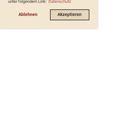
unter folgendem Link:
Datenschutz
Ablehnen
Akzeptieren
de
©
Eislaufclub Solothurn-Zuchwil