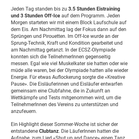
Jeden Tag standen bis zu
3.5 Stunden Eistraining
und 3 Stunden Off-Ice
auf dem Programm. Jeden
Morgen starteten wir mit einem Block Laufschule auf
dem Eis. Am Nachmittag lag der Fokus dann auf den
Sprüngen und Pirouetten. Im Off-Ice wurde an der
Sprung-Technik, Kraft und Kondition gearbeitet und
am Nachmittag getanzt. In der ECSZ-Olympiade
konnten sich die TeilnehmerInnen gegenseitig
messen. Egal wie viel Muskelkater sie hatten oder wie
müde alle waren, bei der Olympiade hatten alle wieder
Energie. Für etwas Auflockerung sorgte die «Kreative
Pause». Die Eisläuferinnen und Eisläufer entwarfen
gemeinsam eine Clubfahne, die in Zukunft an
Wettkämpfe und Tests mitgenommen wird, um die
TeilnehmerInnen des Vereins zu unterstützen und
anzufeuern.
Ein Highlight dieser Sommer-Woche ist sicher der
entstandene
Clubtanz
. Die LäuferInnen hatten die
Aufgabe, zum Lied «Shut up and Dance» einen Tanz