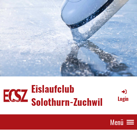
Eislaufclub
Solothurn-Zuchwil
Login
Menü