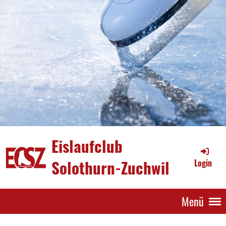
Eislaufclub
Solothurn-Zuchwil
Login
Menü