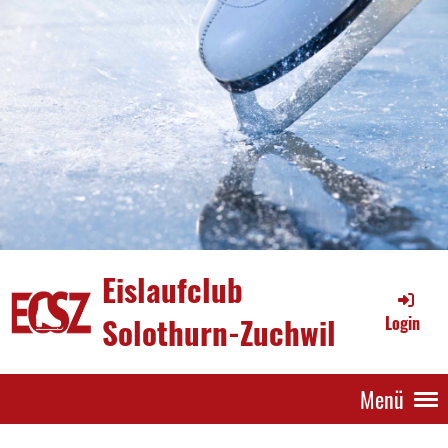
Eislaufclub
Solothurn-Zuchwil
Login
Menü