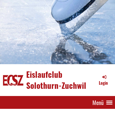
Eislaufclub
Solothurn-Zuchwil
Login
Menü