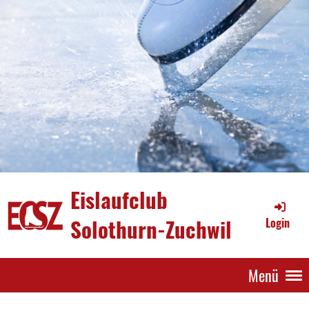
Eislaufclub
Solothurn-Zuchwil
Login
Menü