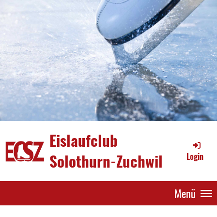
Eislaufclub
Solothurn-Zuchwil
Login
Menü